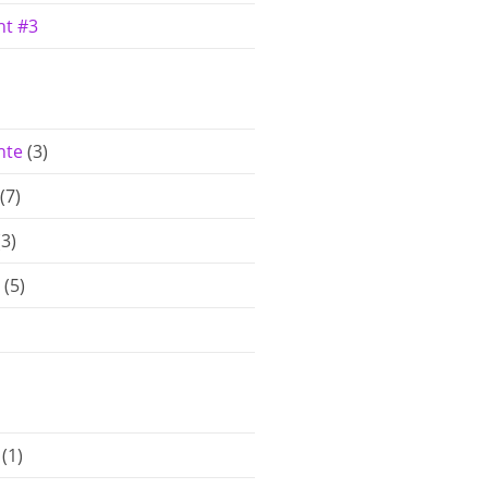
ht #3
hte
(3)
(7)
(3)
(5)
(1)