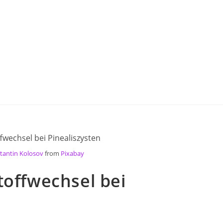
fene
Für Ärzte
Wissenswertes
News
tantin Kolosov
from
Pixabay
toffwechsel bei