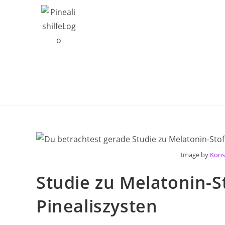
Home
Verein
FAQ
Für Betrof
Image by
Kons
Studie zu Melatonin-S
Pinealiszysten