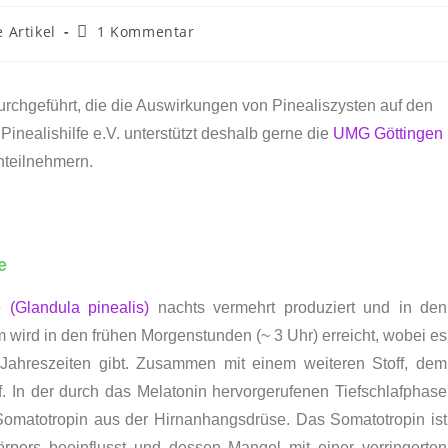
 Artikel
1 Kommentar
urchgeführt, die die Auswirkungen von Pinealiszysten auf den
Pinealishilfe e.V. unterstützt deshalb gerne die
UMG Göttingen
nteilnehmern.
e
e (Glandula pinealis)
nachts vermehrt produziert und in den
wird in den frühen Morgenstunden (~ 3 Uhr) erreicht, wobei es
 Jahreszeiten gibt. Zusammen mit einem weiteren Stoff, dem
f. In der durch das Melatonin hervorgerufenen Tiefschlafphase
omatotropin aus der Hirnanhangsdrüse. Das Somatotropin ist
rpers beeinflusst und dessen Mangel mit einer verringerten